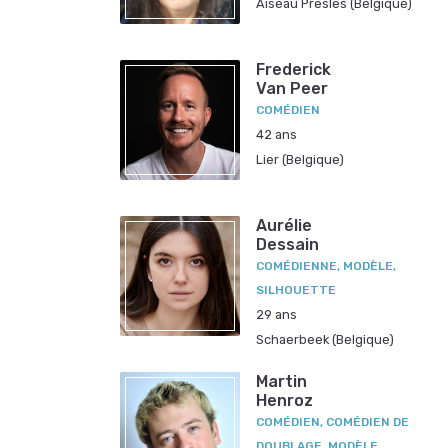
Aiseau Presles (Belgique)
Frederick
Van Peer
COMÉDIEN
42 ans
Lier (Belgique)
Aurélie
Dessain
COMÉDIENNE, MODÈLE,
SILHOUETTE
29 ans
Schaerbeek (Belgique)
Martin
Henroz
COMÉDIEN, COMÉDIEN DE
DOUBLAGE, MODÈLE