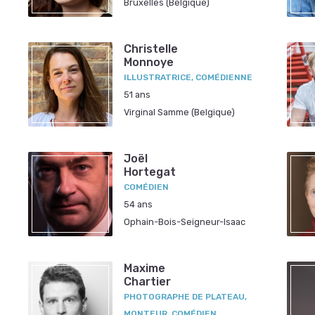
Bruxelles (Belgique)
Christelle
Monnoye
ILLUSTRATRICE, COMÉDIENNE
51 ans
Virginal Samme (Belgique)
Joël
Hortegat
COMÉDIEN
54 ans
Ophain-Bois-Seigneur-Isaac
Maxime
Chartier
PHOTOGRAPHE DE PLATEAU,
MONTEUR, COMÉDIEN