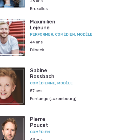
28 ans
Bruxelles
Maximilien
Lejeune
PERFORMER, COMÉDIEN, MODÈLE
44 ans
Dilbeek
Sabine
Rossbach
COMÉDIENNE, MODÈLE
57 ans
Fentange (Luxembourg)
Pierre
Poucet
COMÉDIEN
48 ans