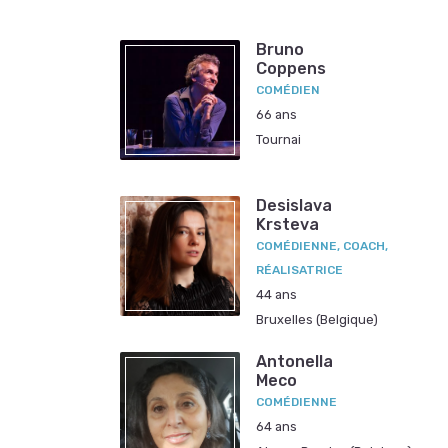
Bruno
Coppens
COMÉDIEN
66 ans
Tournai
Desislava
Krsteva
COMÉDIENNE, COACH,
RÉALISATRICE
44 ans
Bruxelles (Belgique)
Antonella
Meco
COMÉDIENNE
64 ans