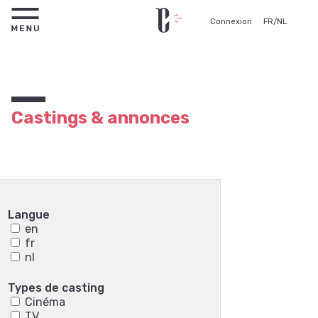
Connexion
FR
/
NL
Castings & annonces
Langue
en
fr
nl
Types de casting
Cinéma
TV