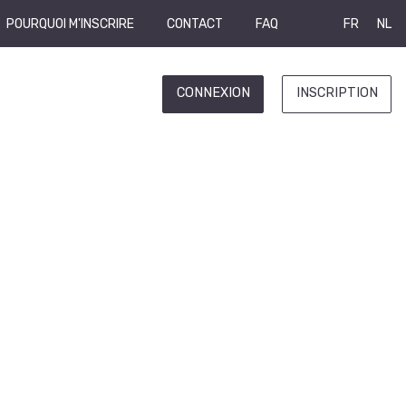
POURQUOI M'INSCRIRE
CONTACT
FAQ
FR
NL
CONNEXION
INSCRIPTION