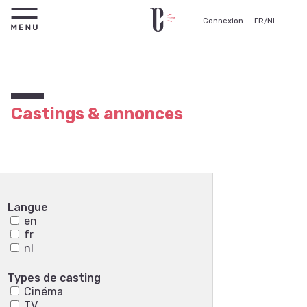
Connexion
FR
/
NL
Castings & annonces
Langue
en
fr
nl
Types de casting
Cinéma
TV