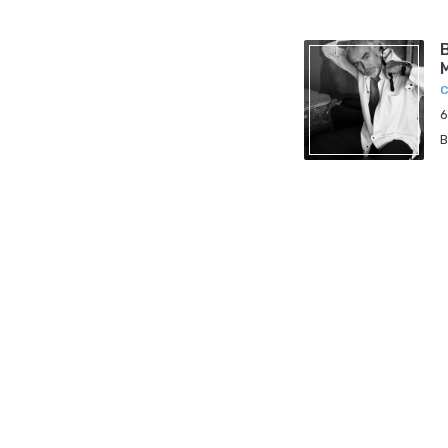
C
6
B