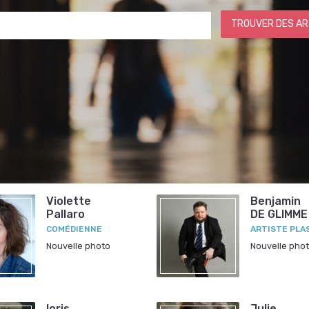
TROUVER DES AR
Violette
Benjamin
Pallaro
DE GLIMME
COMÉDIENNE
ARTISTE PLA
Nouvelle photo
Nouvelle pho
loris
Julie