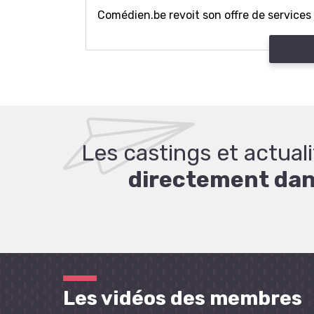
Comédien.be revoit son offre de services .
Les castings et actua
directement dans
Les vidéos des membres