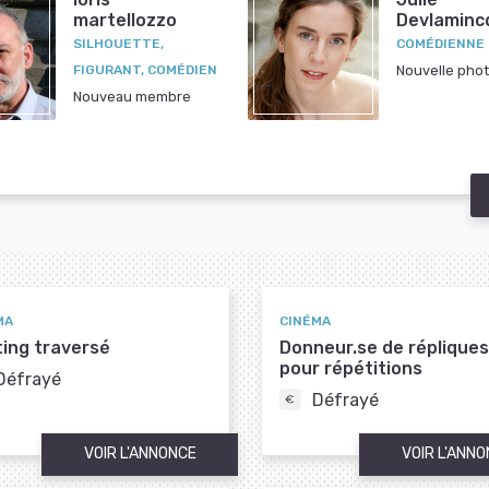
martellozzo
Devlaminc
SILHOUETTE,
COMÉDIENNE
FIGURANT, COMÉDIEN
Nouvelle pho
Nouveau membre
MA
CINÉMA
ing traversé
Donneur.se de répliques
pour répétitions
Défrayé
Défrayé
VOIR L'ANNONCE
VOIR L'ANN