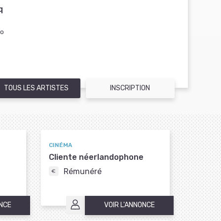
q
to
TOUS LES ARTISTES
INSCRIPTION
CINÉMA
Cliente néerlandophone
Rémunéré
ONCE
VOIR L'ANNONCE