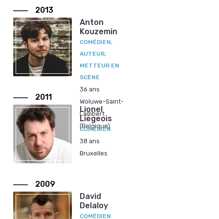
2013
Anton
Kouzemin
COMÉDIEN,
AUTEUR,
METTEUR EN
SCÈNE
36 ans
2011
Woluwe-Saint-
Lionel
Lambert
Liégeois
(Belgique)
COMÉDIEN
38 ans
Bruxelles
2009
David
Delaloy
COMÉDIEN