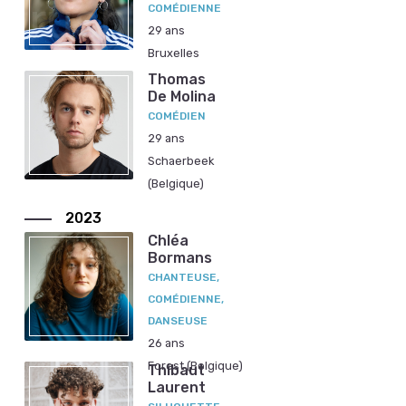
COMÉDIENNE
29 ans
Bruxelles
Thomas
De Molina
COMÉDIEN
29 ans
Schaerbeek
(Belgique)
2023
Chléa
Bormans
CHANTEUSE,
COMÉDIENNE,
DANSEUSE
26 ans
Forest (Belgique)
Thibaut
Laurent