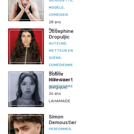
SILHOUETTE,
MODÈLE,
COMÉDIEN
28 ans
Paris
Josephine
Dropuljic
AUTEURE,
METTEUR EN
SCÈNE,
COMÉDIENNE
26 ans
Soline
Hillewaert
Saint-Gilles
COMÉDIENNE
(Belgique)
26 ans
LAHAMAIDE
Simon
Demoustier
PERFORMER,