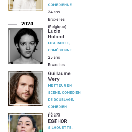
COMÉDIENNE
34 ans
Bruxelles
2024
(Belgique)
Lucie
Roland
FIGURANTE,
COMÉDIENNE
25 ans
Bruxelles
Guillaume
Wery
METTEUR EN
SCÈNE, COMÉDIEN
DE DOUBLAGE,
COMÉDIEN
28 ans
Lucie
ESTHOR
Paris
SILHOUETTE,