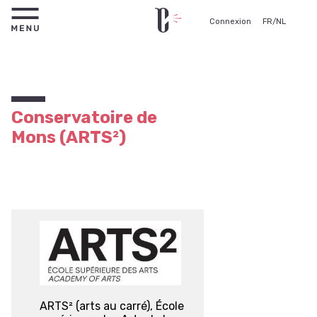
Connexion
FR
/
NL
Conservatoire de
Mons (ARTS²)
ARTS² (arts au carré), École