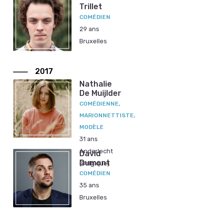
Trillet
COMÉDIEN
29 ans
Bruxelles
2017
Nathalie
De Muijlder
COMÉDIENNE,
MARIONNETTISTE,
MODÈLE
31 ans
Anderlecht
David
Dumont
(Belgique)
COMÉDIEN
35 ans
Bruxelles