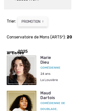
Trier:
↑
PROMOTION
Conservatoire de Mons (ARTS²):
20
2025
artistes
Marie
Dieu
COMÉDIENNE
24 ans
La Louvière
Maud
Dartois
COMÉDIENNE DE
DOUBLAGE,