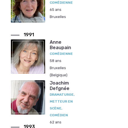
COMÉDIENNE
65 ans
Bruxelles
1991
Anne
Beaupain
COMÉDIENNE
58 ans
Bruxelles
(Belgique)
Joachim
Defgnée
DRAMATURGE,
METTEUR EN
SCÈNE,
COMÉDIEN
62 ans
1993