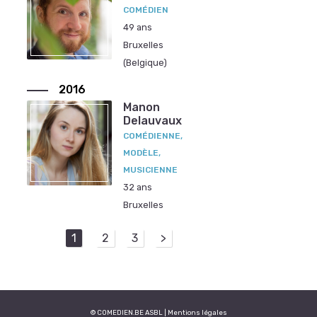
COMÉDIEN
49 ans
Bruxelles
(Belgique)
2016
Manon
Delauvaux
COMÉDIENNE,
MODÈLE,
MUSICIENNE
32 ans
Bruxelles
1
2
3
>
© COMEDIEN.BE ASBL |
Mentions légales