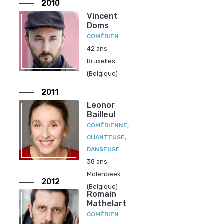
2010
Vincent
Doms
COMÉDIEN
42 ans
Bruxelles
(Belgique)
2011
Leonor
Bailleul
COMÉDIENNE,
CHANTEUSE,
DANSEUSE
38 ans
Molenbeek
2012
(Belgique)
Romain
Mathelart
COMÉDIEN