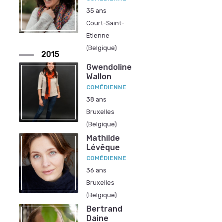
35 ans
Court-Saint-
Etienne
(Belgique)
2015
Gwendoline
Wallon
COMÉDIENNE
38 ans
Bruxelles
(Belgique)
Mathilde
Lévêque
COMÉDIENNE
36 ans
Bruxelles
(Belgique)
Bertrand
Daine