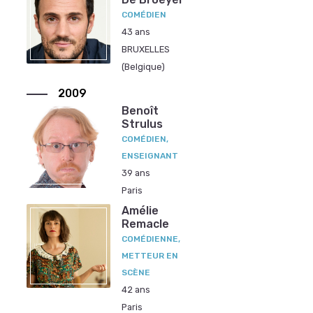
COMÉDIEN
43 ans
BRUXELLES
(Belgique)
2009
Benoît
Strulus
COMÉDIEN,
ENSEIGNANT
39 ans
Paris
Amélie
Remacle
COMÉDIENNE,
METTEUR EN
SCÈNE
42 ans
Paris