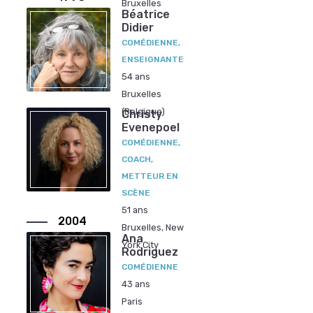
Bruxelles
Béatrice
Didier
COMÉDIENNE,
ENSEIGNANTE
54 ans
Bruxelles
(Belgique)
Christy
Evenepoel
COMÉDIENNE,
COACH,
METTEUR EN
SCÈNE
51 ans
2004
Bruxelles, New
Ana
York City
Rodriguez
COMÉDIENNE
43 ans
Paris