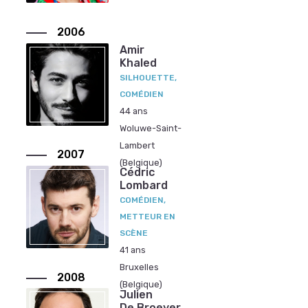
2006
Amir
Khaled
SILHOUETTE,
COMÉDIEN
44 ans
Woluwe-Saint-
Lambert
2007
(Belgique)
Cédric
Lombard
COMÉDIEN,
METTEUR EN
SCÈNE
41 ans
Bruxelles
2008
(Belgique)
Julien
De Broeyer