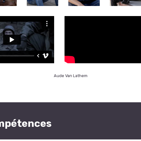
Aude Van Lathem
ompétences