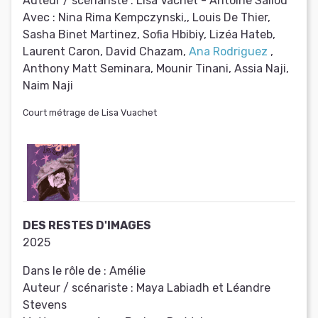
Auteur / scénariste :
Lisa Vachet - Antoine Saliou
Avec :
Nina Rima Kempczynski,, Louis De Thier,
Sasha Binet Martinez, Sofia Hbibiy, Lizéa Hateb,
Laurent Caron, David Chazam,
Ana Rodriguez
,
Anthony Matt Seminara, Mounir Tinani, Assia Naji,
Naim Naji
Court métrage de Lisa Vuachet
DES RESTES D'IMAGES
2025
Dans le rôle de :
Amélie
Auteur / scénariste :
Maya Labiadh et Léandre
Stevens