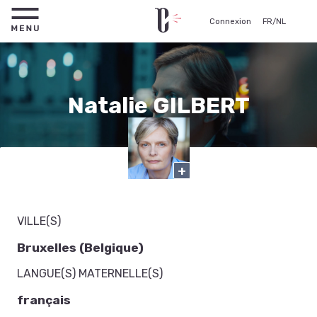
Connexion
FR
/
NL
Natalie GILBERT
Comédienne
+
VILLE(S)
Bruxelles (Belgique)
LANGUE(S) MATERNELLE(S)
français