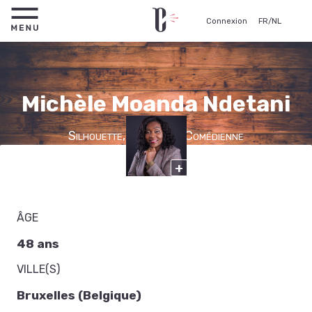
Connexion
FR
/
NL
Michèle Moanda Ndetani
Silhouette, Figurante, Comédienne
+
Étudiant
ÂGE
48 ans
VILLE(S)
Bruxelles (Belgique)