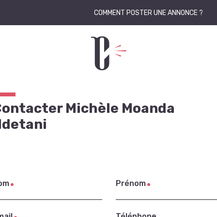
COMMENT POSTER UNE ANNONCE ?
ontacter Michèle Moanda
Ndetani
om
Prénom
mail
Téléphone