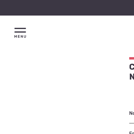
C
N
E