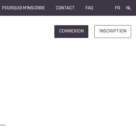
POURQUOI M'INSCRIRE
CONTACT
FAQ
FR
NL
CONNEXION
INSCRIPTION