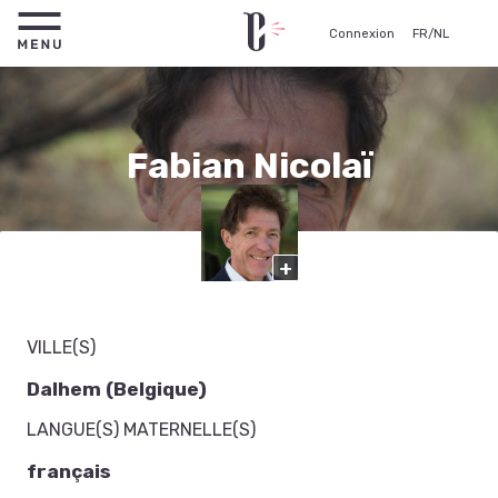
Connexion
FR
/
NL
Fabian Nicolaï
Comédien
+
VILLE(S)
Dalhem (Belgique)
LANGUE(S) MATERNELLE(S)
français