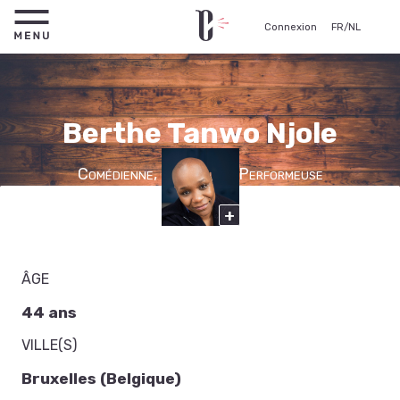
Connexion
FR
/
NL
Berthe Tanwo Njole
Comédienne, Chanteuse, Performeuse
+
ÂGE
44 ans
VILLE(S)
Bruxelles (Belgique)