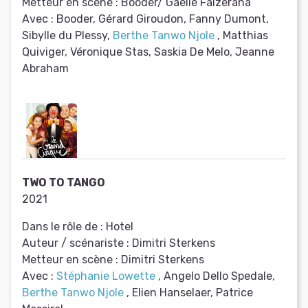
Metteur en scène :
Booder/ Gaëlle Falzerana
Avec :
Booder, Gérard Giroudon, Fanny Dumont,
Sibylle du Plessy,
Berthe Tanwo Njole
, Matthias
Quiviger, Véronique Stas, Saskia De Melo, Jeanne
Abraham
TWO TO TANGO
2021
Dans le rôle de :
Hotel
Auteur / scénariste :
Dimitri Sterkens
Metteur en scène :
Dimitri Sterkens
Avec :
Stéphanie Lowette
, Angelo Dello Spedale,
Berthe Tanwo Njole
, Elien Hanselaer, Patrice