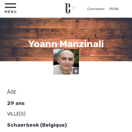
Connexion
FR
/
NL
Yoann Manzinali
Comédien
+
ÂGE
29 ans
VILLE(S)
Schaerbeek (Belgique)