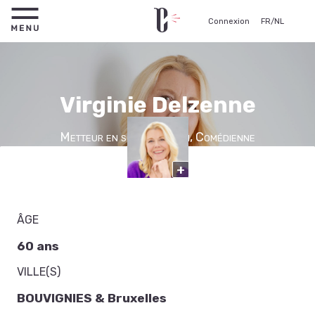
Connexion
FR
/
NL
Virginie Delzenne
Metteur en scène, Coach, Comédienne
+
ÂGE
60 ans
VILLE(S)
BOUVIGNIES & Bruxelles