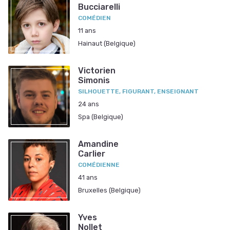
Bucciarelli
COMÉDIEN
11 ans
Hainaut (Belgique)
Victorien
Simonis
SILHOUETTE, FIGURANT, ENSEIGNANT
24 ans
Spa (Belgique)
Amandine
Carlier
COMÉDIENNE
41 ans
Bruxelles (Belgique)
Yves
Nollet