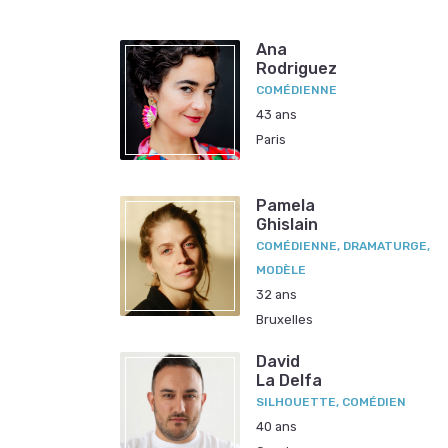
Ana
Rodriguez
COMÉDIENNE
43 ans
Paris
Pamela
Ghislain
COMÉDIENNE, DRAMATURGE,
MODÈLE
32 ans
Bruxelles
David
La Delfa
SILHOUETTE, COMÉDIEN
40 ans