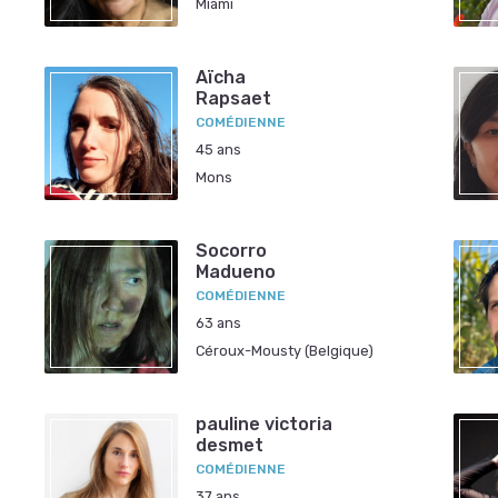
Miami
Aïcha
Rapsaet
COMÉDIENNE
45 ans
Mons
Socorro
Madueno
COMÉDIENNE
63 ans
Céroux-Mousty (Belgique)
pauline victoria
desmet
COMÉDIENNE
37 ans