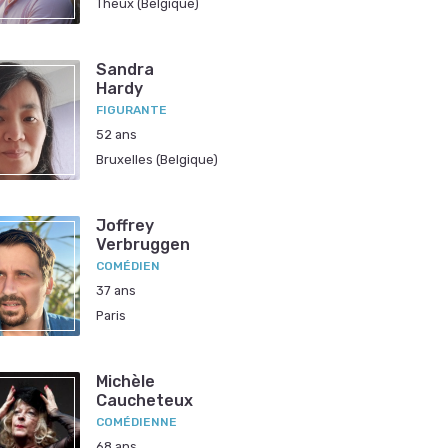
Theux (Belgique)
Sandra
Hardy
FIGURANTE
52 ans
Bruxelles (Belgique)
Joffrey
Verbruggen
COMÉDIEN
37 ans
Paris
Michèle
Caucheteux
COMÉDIENNE
68 ans