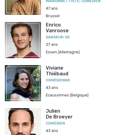
MARIONNETTISTE, COMÉDIEN
47 ans
Brussel
Enrico
Vanroose
DANSEUR-SE
27 ans
Essen (Allemagne)
Viviane
Thiébaud
COMÉDIENNE
43 ans
Ecaussinnes (Belgique)
Julien
De Broeyer
COMÉDIEN
43 ans