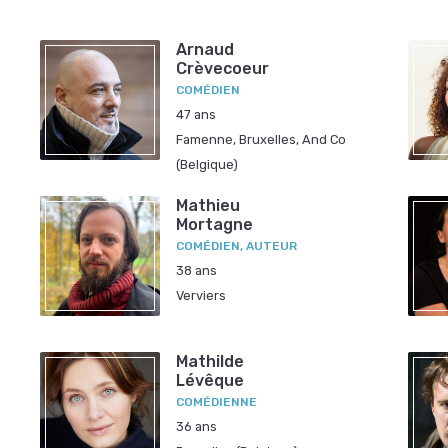
Arnaud
Crèvecoeur
COMÉDIEN
47 ans
Famenne, Bruxelles, And Co
(Belgique)
Mathieu
Mortagne
COMÉDIEN, AUTEUR
38 ans
Verviers
Mathilde
Lévêque
COMÉDIENNE
36 ans