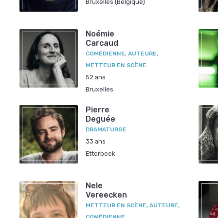
Bruxelles (Belgique)
Noémie
Carcaud
COMÉDIENNE, AUTEURE,
METTEUR EN SCÈNE
52 ans
Bruxelles
Pierre
Deguée
DRAMATURGE
33 ans
Etterbeek
Nele
Vereecken
METTEUR EN SCÈNE, AUTEURE,
COMÉDIENNE