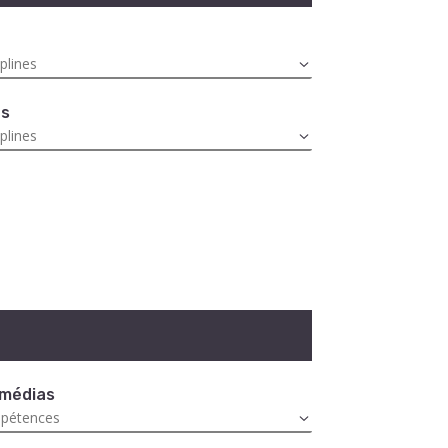
es
 médias