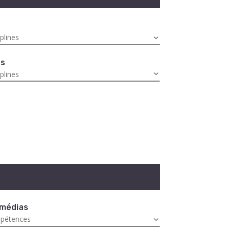
es
 médias