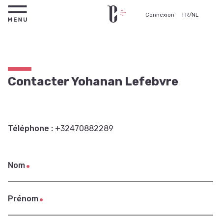
Connexion
FR
/
NL
Contacter Yohanan Lefebvre
Téléphone :
+32470882289
Nom
Prénom