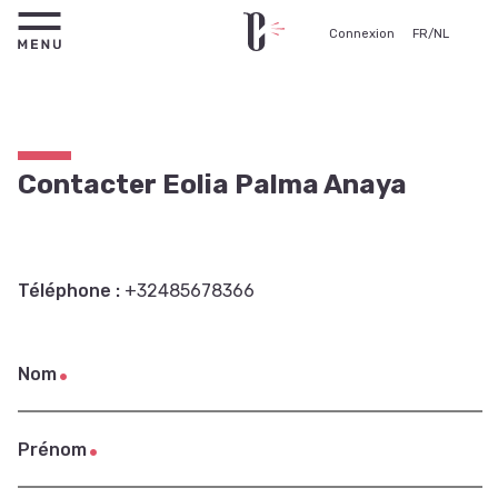
Connexion
FR
/
NL
Contacter Eolia Palma Anaya
Téléphone :
+32485678366
Nom
Prénom