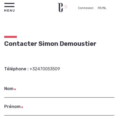
Connexion
FR
/
NL
Contacter Simon Demoustier
Téléphone :
+32470053509
Nom
Prénom