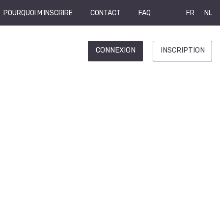
POURQUOI M'INSCRIRE
CONTACT
FAQ
FR
NL
CONNEXION
INSCRIPTION