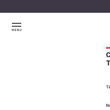
C
T
N