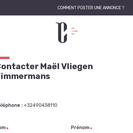
COMMENT POSTER UNE ANNONCE ?
ontacter Maël Vliegen
Timmermans
éléphone :
+32490438110
om
Prénom