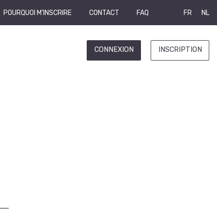
POURQUOI M'INSCRIRE
CONTACT
FAQ
FR
NL
CONNEXION
INSCRIPTION