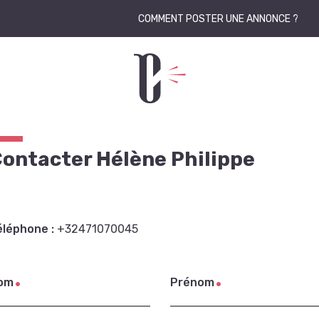
COMMENT POSTER UNE ANNONCE ?
ontacter Hélène Philippe
éléphone :
+32471070045
om
Prénom