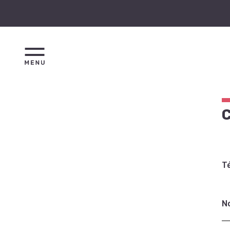
C
T
N