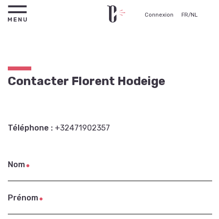
Connexion
FR
/
NL
Contacter Florent Hodeige
Téléphone :
+32471902357
Nom
Prénom