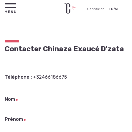
Connexion
FR
/
NL
Contacter Chinaza Exaucé D'zata
Téléphone :
+32466186675
Nom
Prénom