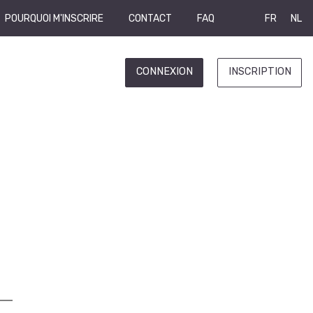
POURQUOI M'INSCRIRE
CONTACT
FAQ
FR
NL
CONNEXION
INSCRIPTION