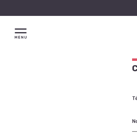
C
T
N