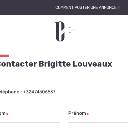
COMMENT POSTER UNE ANNONCE ?
ontacter Brigitte Louveaux
éléphone :
+32474506537
om
Prénom