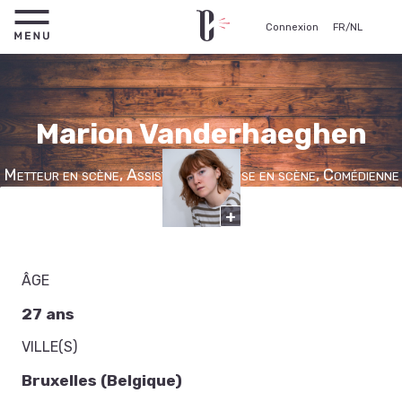
Connexion
FR
/
NL
Marion Vanderhaeghen
Metteur en scène, Assistante à la mise en scène, Comédienne
+
ÂGE
27 ans
VILLE(S)
Bruxelles (Belgique)