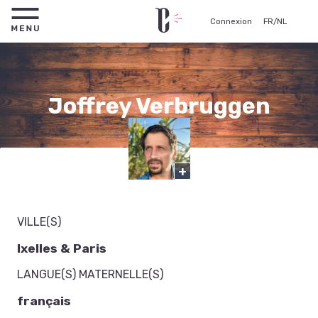
Connexion
FR
/
NL
Joffrey Verbruggen
Comédien
+
VILLE(S)
Ixelles & Paris
LANGUE(S) MATERNELLE(S)
français