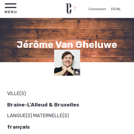
Connexion
FR
/
NL
Jérôme Van Gheluwe
Comédien
+
Étudiant
VILLE(S)
Braine-L'Alleud & Bruxelles
LANGUE(S) MATERNELLE(S)
français