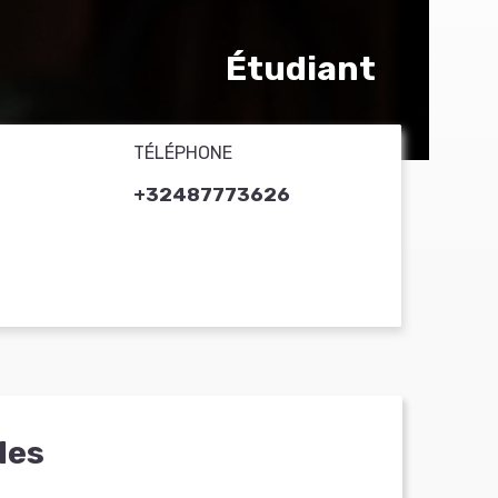
Étudiant
TÉLÉPHONE
+32487773626
les