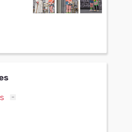
es
es