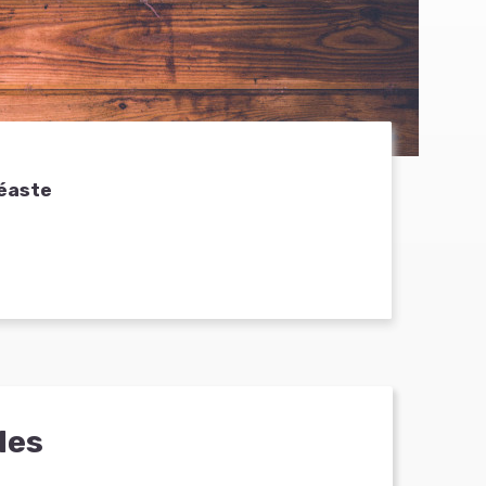
éaste
les