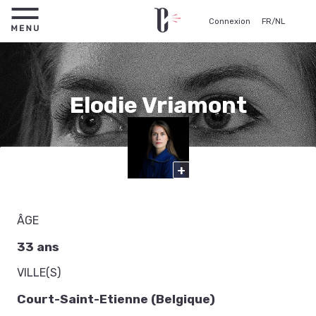
Connexion
FR
/
NL
Elodie Vriamont
Comédienne
+
ÂGE
33 ans
VILLE(S)
Court-Saint-Etienne (Belgique)