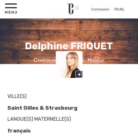
Connexion
FR
/
NL
Delphine FRIQUET
Comédienne, Figurante, Modèle
+
VILLE(S)
Saint Gilles & Strasbourg
LANGUE(S) MATERNELLE(S)
français