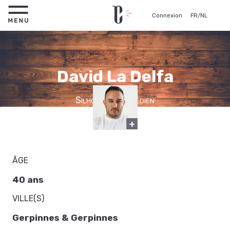
Connexion
FR
/
NL
David La Delfa
Silhouette, Comédien
+
ÂGE
40 ans
VILLE(S)
Gerpinnes & Gerpinnes