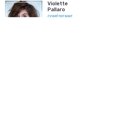
Violette
Pallaro
COMÉDIENNE
Nouvelle photo
Benjamin
DE GLIMME
ARTISTE PLASTICIEN
Nouvelle photo
Linora
Dinga
MODÈLE, DANSEUSE,
COMÉDIENNE
Nouvelle photo