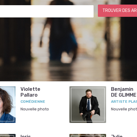
TROUVER DES AR
Violette
Benjamin
Pallaro
DE GLIMME
COMÉDIENNE
ARTISTE PLA
Nouvelle photo
Nouvelle pho
loris
Julie