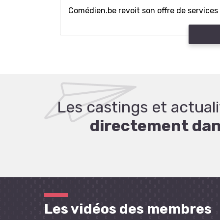
Comédien.be revoit son offre de services .
Les castings et actua
directement dans
Les vidéos des membres