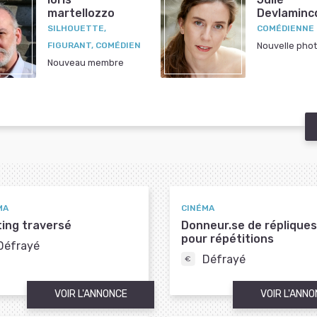
martellozzo
Devlaminc
SILHOUETTE,
COMÉDIENNE
FIGURANT, COMÉDIEN
Nouvelle pho
Nouveau membre
MA
CINÉMA
ing traversé
Donneur.se de répliques
pour répétitions
Défrayé
Défrayé
VOIR L'ANNONCE
VOIR L'ANN