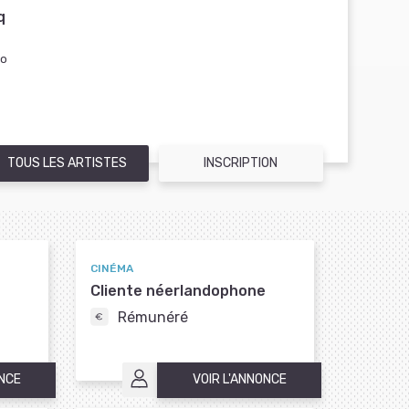
q
to
TOUS LES ARTISTES
INSCRIPTION
CINÉMA
Cliente néerlandophone
Rémunéré
ONCE
VOIR L'ANNONCE