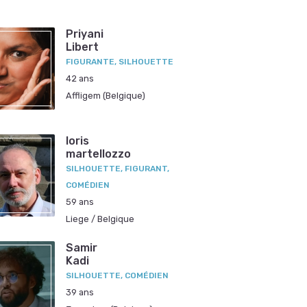
Priyani
Libert
FIGURANTE, SILHOUETTE
42 ans
Affligem (Belgique)
loris
martellozzo
SILHOUETTE, FIGURANT,
COMÉDIEN
59 ans
Liege / Belgique
Samir
Kadi
SILHOUETTE, COMÉDIEN
39 ans