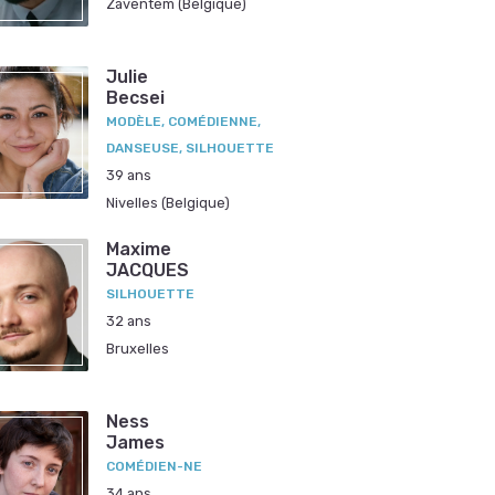
Zaventem (Belgique)
Julie
Becsei
MODÈLE, COMÉDIENNE,
DANSEUSE, SILHOUETTE
39 ans
Nivelles (Belgique)
Maxime
JACQUES
SILHOUETTE
32 ans
Bruxelles
Ness
James
COMÉDIEN-NE
34 ans