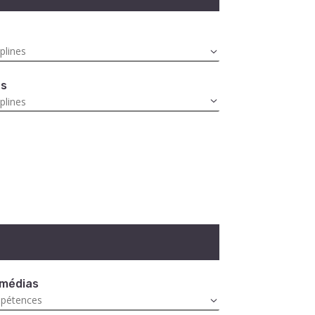
es
 médias